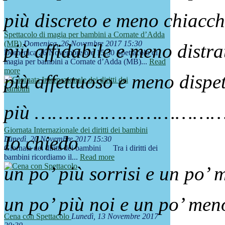
più discreto e meno chiacch
Spettacolo di magia per bambini a Cornate d’Adda
(MB)
Domenica, 26 Novembre 2017 15:30
più affidabile e meno distra
Domenica 26 Novembre ore 15,30 Spettacolo di
magia per bambini a Cornate d’Adda (MB)...
Read
more
più affettuoso e meno dispe
più …………………………
Giornata Internazionale dei diritti dei bambini
Io chiedo
Lunedì, 20 Novembre 2017 15:30
Giornata dei diritti dei bambini Tra i diritti dei
bambini ricordiamo il...
Read more
un po’ più sorrisi e un po’ 
un po’ più noi e un po’ men
Cena con Spettacolo
Lunedì, 13 Novembre 2017