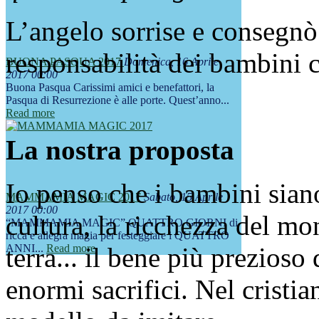
L’angelo sorrise e consegnò
responsabilità dei bambini c
BUONA PASQUA 2017
Domenica, 16 Aprile
2017 00:00
Buona Pasqua Carissimi amici e benefattori, la
Pasqua di Resurrezione è alle porte. Quest’anno...
Read more
La nostra proposta
Io penso che i bambini siano
MAMMAMIA MAGIC 2017
Sabato, 15 Aprile
2017 00:00
cultura, la ricchezza del mo
“MAMMAMIA MAGIC” QUATTRO GIORNI di
ricca e allegra magia per festeggiare i QUATTRO
ANNI...
terra... il bene più prezioso
Read more
enormi sacrifici. Nel cristia