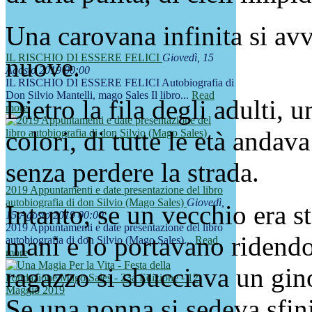
Una carovana infinita si avv
IL RISCHIO DI ESSERE FELICI
Giovedì, 15
nuove.
Agosto 2019 00:00
IL RISCHIO DI ESSERE FELICI Autobiografia di
Don Silvio Mantelli, mago Sales Il libro...
Read
Dietro la fila degli adulti, u
more
colori, di tutte le età andav
senza perdere la strada.
2019 Appuntamenti e date presentazione del libro
autobiografia di don Silvio (Mago Sales)
Giovedì,
Intanto, se un vecchio era st
15 Agosto 2019 00:00
2019 Appuntamenti e date presentazione del libro
mani e lo portavano ridendo
autobiografia di don Silvio (Mago Sales)...
Read
more
ragazzo si sbucciava un gin
Se una nonna si sedeva sfini