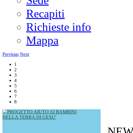
Sede
Recapiti
Richieste info
Mappa
Previous
Next
1
2
3
4
5
6
7
8
NEW