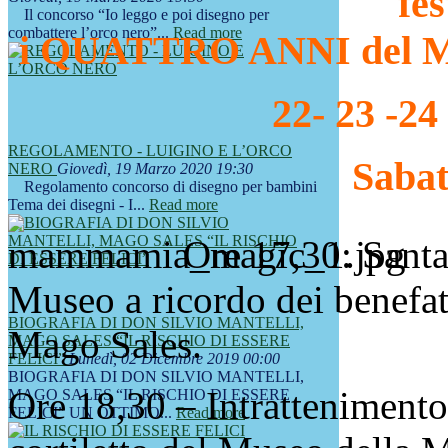
fe
Il concorso “Io leggo e poi disegno per
combattere l’orco nero”...
Read more
i QUATTRO ANNI del Mu
22- 23 -24
REGOLAMENTO - LUIGINO E L’ORCO
Sabat
NERO
Giovedì, 19 Marzo 2020 19:30
Regolamento concorso di disegno per bambini
Tema dei disegni - I...
Read more
Ore 17,30: Santa
Museo a ricordo dei benefat
BIOGRAFIA DI DON SILVIO MANTELLI,
Mago Sales.
MAGO SALES “IL RISCHIO DI ESSERE
FELICI”
Lunedì, 02 Dicembre 2019 00:00
BIOGRAFIA DI DON SILVIO MANTELLI,
Ore 18,30 – Intratteniment
MAGO SALES “IL RISCHIO DI ESSERE
FELICI” UN OTTIMO...
Read more