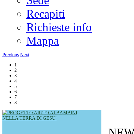
Sede
Recapiti
Richieste info
Mappa
Previous
Next
1
2
3
4
5
6
7
8
NEW