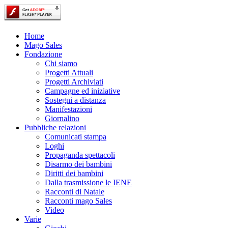
Home
Mago Sales
Fondazione
Chi siamo
Progetti Attuali
Progetti Archiviati
Campagne ed iniziative
Sostegni a distanza
Manifestazioni
Giornalino
Pubbliche relazioni
Comunicati stampa
Loghi
Propaganda spettacoli
Disarmo dei bambini
Diritti dei bambini
Dalla trasmissione le IENE
Racconti di Natale
Racconti mago Sales
Video
Varie