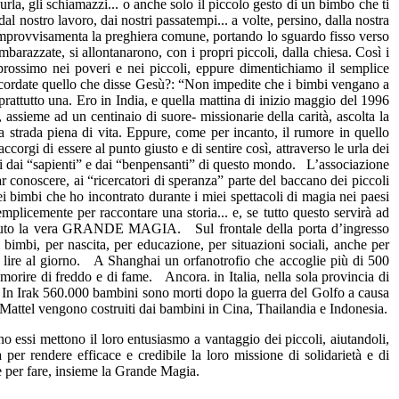
la, gli schiamazzi... o anche solo il piccolo gesto di un bimbo che ti
al nostro lavoro, dai nostri passatempi... a volte, persino, dalla nostra
e improvvisamenta la preghiera comune, portando lo sguardo fisso verso
barazzate, si allontanarono, con i propri piccoli, dalla chiesa. Così i
il prossimo nei poveri e nei piccoli, eppure dimentichiamo il semplice
 Ricordate quello che disse Gesù?: “Non impedite che i bimbi vengano a
oprattutto una. Ero in India, e quella mattina di inizio maggio del 1996
ssieme ad un centinaio di suore- missionarie della carità, ascolta la
a strada piena di vita. Eppure, come per incanto, il rumore in quello
orgi di essere al punto giusto e di sentire così, attraverso le urla dei
urati dai “sapienti” e dai “benpensanti” di questo mondo. L’associazione
ar conoscere, ai “ricercatori di speranza” parte del baccano dei piccoli
i bimbi che ho incontrato durante i miei spettacoli di magia nei paesi
emplicemente per raccontare una storia... e, se tutto questo servirà ad
compiuto la vera GRANDE MAGIA. Sul frontale della porta d’ingresso
 bimbi, per nascita, per educazione, per situazioni sociali, anche per
le lire al giorno. A Shanghai un orfanotrofio che accoglie più di 500
morire di freddo e di fame. Ancora. in Italia, nella sola provincia di
i. In Irak 560.000 bambini sono morti dopo la guerra del Golfo a causa
Mattel vengono costruiti dai bambini in Cina, Thailandia e Indonesia.
 essi mettono il loro entusiasmo a vantaggio dei piccoli, aiutandoli,
er rendere efficace e credibile la loro missione di solidarietà e di
e per fare, insieme la Grande Magia.