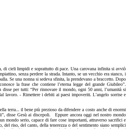
, di cieli limpidi e soprattutto di pace. Una carovana infinita si avviò
impiattino, senza perdere la strada. Intanto, se un vecchio era stanco, i
palla. Se una nonna si sedeva sfinita, la prendevano a braccetto. Dopo
conosce la frase che contiene l’eterna legge del grande Giubileo”.
 disse per tutti: “Per rinnovare il mondo, ogni 50 anni, l’umanità si
al lavoro. - Rimettere i debiti ai paesi impoveriti. L’angelo sorrise e
lla terra... il bene più prezioso da difendere a costo anche di enormi
 cieli”, disse Gesù ai discepoli. Eppure ancora oggi nel nostro mondo
 un mondo serio, capace di fare cose importanti, attraverso sacrifici e
, del riso, del canto, della tenerezza o del sentimento siano semplici