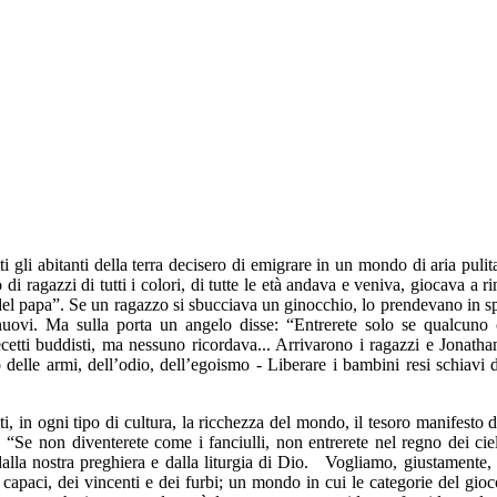
 gli abitanti della terra decisero di emigrare in un mondo di aria pulita
di ragazzi di tutti i colori, di tutte le età andava e veniva, giocava a r
del papa”. Se un ragazzo si sbucciava un ginocchio, lo prendevano in s
 nuovi. Ma sulla porta un angelo disse: “Entrerete solo se qualcuno 
tti buddisti, ma nessuno ricordava... Arrivarono i ragazzi e Jonathan
 delle armi, dell’odio, dell’egoismo - Liberare i bambini resi schiavi d
 in ogni tipo di cultura, la ricchezza del mondo, il tesoro manifesto de
re. “Se non diventerete come i fanciulli, non entrerete nel regno dei
no dalla nostra preghiera e dalla liturgia di Dio. Vogliamo, giustamente,
apaci, dei vincenti e dei furbi; un mondo in cui le categorie del gioco