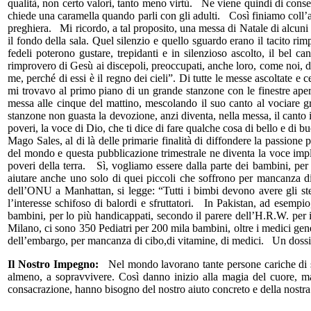
qualità, non certo valori, tanto meno virtù. Ne viene quindi di conse
chiede una caramella quando parli con gli adulti. Così finiamo coll’allo
preghiera. Mi ricordo, a tal proposito, una messa di Natale di alcuni
il fondo della sala. Quel silenzio e quello sguardo erano il tacito ri
fedeli poterono gustare, trepidanti e in silenzioso ascolto, il bel c
rimprovero di Gesù ai discepoli, preoccupati, anche loro, come noi, d
me, perché di essi è il regno dei cieli”. Di tutte le messe ascoltate e
mi trovavo al primo piano di un grande stanzone con le finestre aper
messa alle cinque del mattino, mescolando il suo canto al vociare gr
stanzone non guasta la devozione, anzi diventa, nella messa, il canto i
poveri, la voce di Dio, che ti dice di fare qualche cosa di bello e di 
Mago Sales, al di là delle primarie finalità di diffondere la passione 
del mondo e questa pubblicazione trimestrale ne diventa la voce implo
poveri della terra. Sì, vogliamo essere dalla parte dei bambini, per a
aiutare anche uno solo di quei piccoli che soffrono per mancanza 
dell’ONU a Manhattan, si legge: “Tutti i bimbi devono avere gli stess
l’interesse schifoso di balordi e sfruttatori. In Pakistan, ad esemp
bambini, per lo più handicappati, secondo il parere dell’H.R.W. per i
Milano, ci sono 350 Pediatri per 200 mila bambini, oltre i medici gen
dell’embargo, per mancanza di cibo,di vitamine, di medici. Un dossie
Il Nostro Impegno:
Nel mondo lavorano tante persone cariche di sper
almeno, a sopravvivere. Così danno inizio alla magia del cuore, ma 
consacrazione, hanno bisogno del nostro aiuto concreto e della nostra