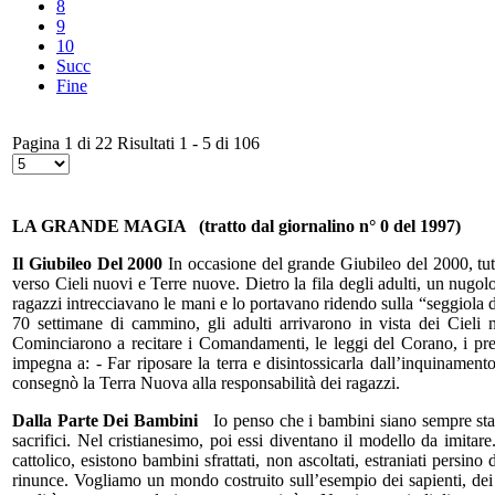
8
9
10
Succ
Fine
Pagina 1 di 22 Risultati 1 - 5 di 106
LA GRANDE MAGIA
(tratto dal giornalino n° 0 del 1997)
Il Giubileo Del 2000
In occasione del grande Giubileo del 2000, tutti
verso Cieli nuovi e Terre nuove. Dietro la fila degli adulti, un nugolo 
ragazzi intrecciavano le mani e lo portavano ridendo sulla “seggiola 
70 settimane di cammino, gli adulti arrivarono in vista dei Cieli
Cominciarono a recitare i Comandamenti, le leggi del Corano, i prece
impegna a: - Far riposare la terra e disintossicarla dall’inquinamento
consegnò la Terra Nuova alla responsabilità dei ragazzi.
Dalla Parte Dei Bambini
Io penso che i bambini siano sempre stati,
sacrifici. Nel cristianesimo, poi essi diventano il modello da imita
cattolico, esistono bambini sfrattati, non ascoltati, estraniati persi
rinunce. Vogliamo un mondo costruito sull’esempio dei sapienti, dei c