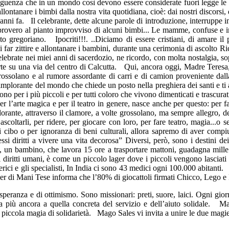
guenza che in un mondo così devono essere considerate fuori legge le ur
ntanare i bimbi dalla nostra vita quotidiana, cioè: dai nostri discorsi, d
 anni fa. Il celebrante, dette alcune parole di introduzione, interrupp
mprovero al pianto improvviso di alcuni bimbi... Le mamme, confuse e im
anto gregoriano. Ipocriti!!!. ..Diciamo di essere cristiani, di amare 
i far zittire e allontanare i bambini, durante una cerimonia di ascolto
 celebrate nei miei anni di sacerdozio, ne ricordo, con molta nostalgia, s
te su una via del centro di Calcutta. Qui, ancora oggi, Madre Teresa, a
ossolano e al rumore assordante di carri e di camion proveniente dall
mplorante del mondo che chiede un posto nella preghiera dei santi e ti acc
buono per i più piccoli e per tutti coloro che vivono dimenticati e trasc
per l’arte magica e per il teatro in genere, nasce anche per questo: per f
rante, attraverso il clamore, a volte grossolano, ma sempre allegro, de
scoltarli, per ridere, per giocare con loro, per fare teatro, magia...o s
di cibo o per ignoranza di beni culturali, allora sapremo di aver 
i diritti a vivere una vita decorosa” Diversi, però, sono i destini dei
io, un bambino, che lavora 15 ore a trasportare mattoni, guadagna mil
 diritti umani, è come un piccolo lager dove i piccoli vengono lasciati 
erici e gli specialisti, In India ci sono 43 medici ogni 100.000 abitant
r di Mani Tese informa che l’80% di giocattoli firmati Chicco, Lego e 
anza e di ottimismo. Sono missionari: preti, suore, laici. Ogni giorno
più ancora a quella concreta del servizio e dell’aiuto solidale. Ma p
 piccola magia di solidarietà. Mago Sales vi invita a unire le due magi