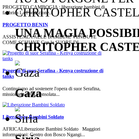
PROGETTO CAMBOGIA : liberazione bambini di
fabbrica La Fondazione...
PROGETTO BENIN
UNA MAGIA POSSIB
ASSISTENZA ALLE BAMBINE VENDUTE
COME SCHIAVE Con le SUORE DI...
CHRITOPHER CASTE
Progetto di suor Serafina - Kenya costruzione di
tanks
Continuiamo ad sostenere l'opera di suor Serafina,
Gaza
missionaria della Consolata...
Liberazione Bambini Soldato
AFRICALiberazione Bambini Soldato Maggiori
informazioni: Centro don Bosco Ngangi...
Siria