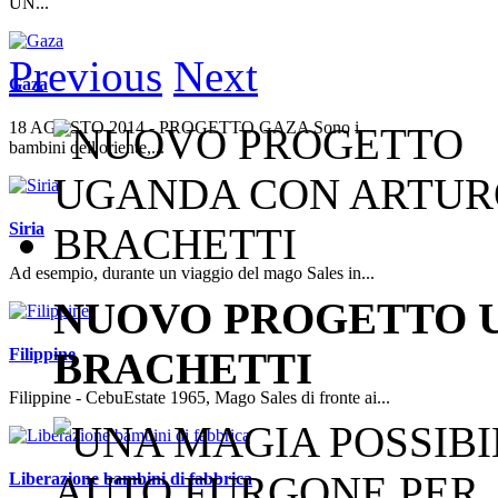
UN...
Previous
Next
Gaza
18 AGOSTO 2014 - PROGETTO GAZA Sono i
bambini dell'oriente,...
Siria
Ad esempio, durante un viaggio del mago Sales in...
NUOVO PROGETTO 
BRACHETTI
Filippine
Filippine - CebuEstate 1965, Mago Sales di fronte ai...
Liberazione bambini di fabbrica